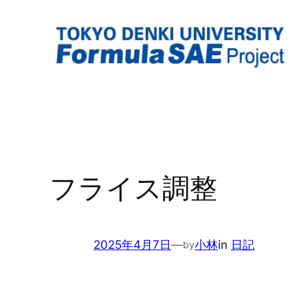
内
容
を
ス
キ
ッ
プ
フライス調整
2025年4月7日
—
小林
in
日記
by