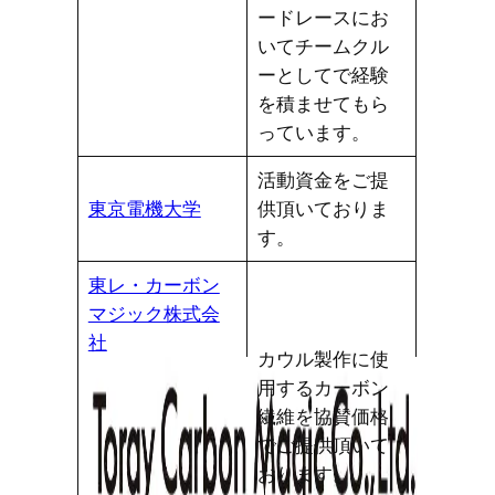
ードレースにお
いてチームクル
ーとしてで経験
を積ませてもら
っています。
活動資金をご提
東京電機大学
供頂いておりま
す。
東レ・カーボン
マジック株式会
社
カウル製作に使
用するカーボン
繊維を協賛価格
でご提供頂いて
おります。