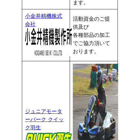
ます。
小金井精機株式
活動資金のご提
会社
供及び
各種部品の加工
でご協力頂いて
おります。
ジュニアモータ
ーパーク クイッ
ク羽生