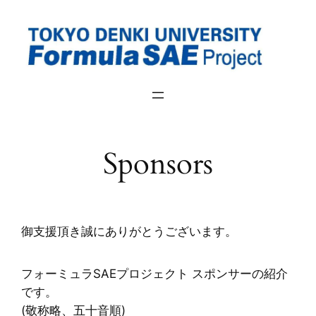
内
容
を
ス
キ
ッ
プ
Sponsors
御支援頂き誠にありがとうございます。
フォーミュラSAEプロジェクト スポンサーの紹介
です。
(敬称略、五十音順)