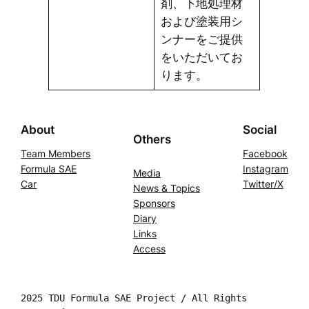
剤、下地処理材
および塗装用シ
ンナーをご提供
をいただいてお
ります。
About
Social
Others
Team Members
Facebook
Formula SAE
Instagram
Media
Car
Twitter/X
News & Topics
Sponsors
Diary
Links
Access
2025 TDU Formula SAE Project / All Rights 