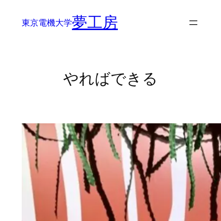
内
夢工房
容
東京電機大学
を
ス
キ
やればできる
ッ
プ